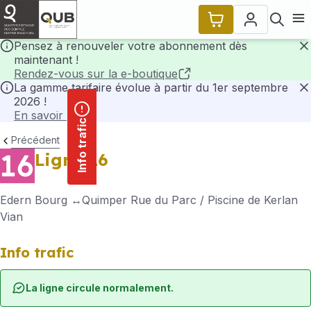
contenu
Panneau de gestion des cookies
principal
Ouvr
Pensez à renouveler votre abonnement dès
maintenant !
F
Rendez-vous sur la e-boutique
La gamme tarifaire évolue à partir du 1er septembre
2026 !
F
En savoir plus
Info trafic
Précédent
Ligne 16
Edern Bourg
Quimper Rue du Parc / Piscine de Kerlan
Vian
Info trafic
La ligne circule normalement.