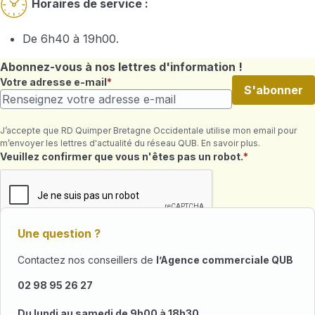
Horaires de service :
De 6h40 à 19h00.
Abonnez-vous à nos lettres d'information !
Votre adresse e-mail
S'abonner
J’accepte que RD Quimper Bretagne Occidentale utilise mon email pour
m’envoyer les lettres d'actualité du réseau QUB. En savoir plus.
Champ requis
Veuillez confirmer que vous n'êtes pas un robot.
Une question ?
Contactez nos conseillers de
l’Agence commerciale QUB
02 98 95 26 27
Du lundi au samedi de 9h00 à 18h30