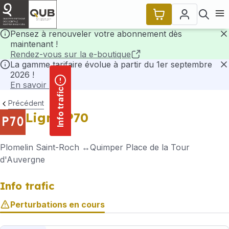
contenu
Panneau de gestion des cookies
principal
Ouvr
Pensez à renouveler votre abonnement dès
maintenant !
F
Rendez-vous sur la e-boutique
La gamme tarifaire évolue à partir du 1er septembre
2026 !
F
En savoir plus
Info trafic
Précédent
Ligne P70
Plomelin Saint-Roch
Quimper Place de la Tour
d'Auvergne
Info trafic
Perturbations en cours