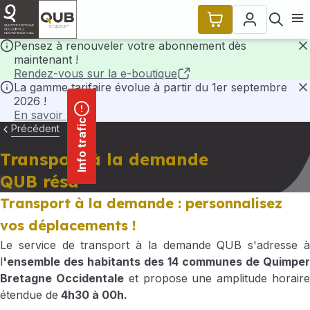
contenu
Panneau de gestion des cookies
principal
Ouvr
Pensez à renouveler votre abonnement dès
maintenant !
F
Rendez-vous sur la e-boutique
La gamme tarifaire évolue à partir du 1er septembre
2026 !
F
En savoir plus
Info trafic
Précédent
Transport à la demande
QUB résa
Transport à la demande : personnalisez
vos déplacements !
Le service de transport à la demande QUB s'adresse à
l
'ensemble des habitants des 14 communes de Quimper
Bretagne Occidentale
et propose une amplitude horair
étendue de
4h30 à 00h.