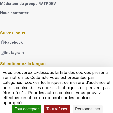
Médiateur du groupe RATPDEV
Nous contacter
Suivez-nous
Facebook
Instagram
Sélectionnez la langue
Vous trouverez ci-dessous la liste des cookies présents
French
sur notre site. Cette liste vous est présentée par
Lister les actions supplémentaires
catégories (cookies techniques, de mesure d’audience et
autres cookies). Les cookies techniques ne peuvent pas
être refusés. Pour les autres cookies, vous pouvez
Règlement d'exploitation
effectuer un choix en cliquant sur les boutons
Conditions générales de vente
appropriés.
Conditions générales d'utilisation
Mentions légales
Tout accepter
Tout refuser
Personnaliser
Politique cookies
Politique de confidentialité