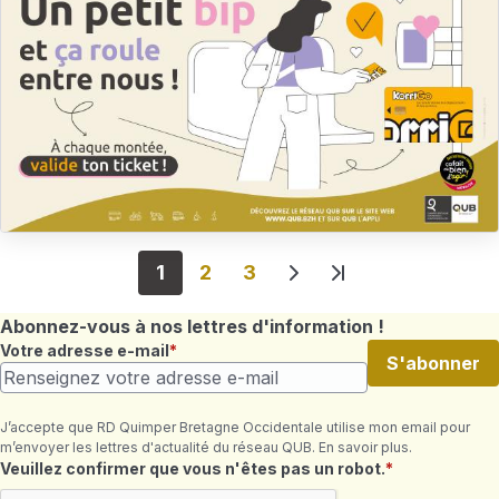
Pagination
1
2
3
Page suivante
Dernière page
Abonnez-vous à nos lettres d'information !
Votre adresse e-mail
S'abonner
J’accepte que RD Quimper Bretagne Occidentale utilise mon email pour
m’envoyer les lettres d'actualité du réseau QUB. En savoir plus.
Champ requis
Veuillez confirmer que vous n'êtes pas un robot.