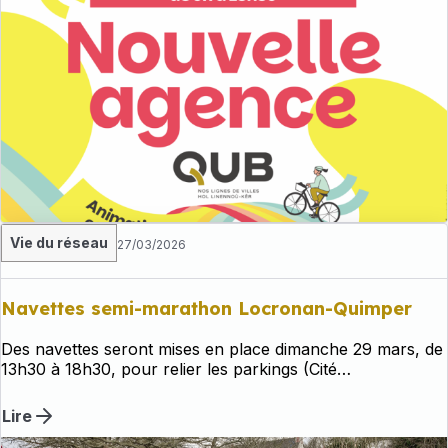
Vie du réseau
27/03/2026
Navettes semi-marathon Locronan-Quimper
Des navettes seront mises en place dimanche 29 mars, de
13h30 à 18h30, pour relier les parkings (Cité
administrative, Croix des Gardiens, La Tourbie) au centre-
ville, avec un arrêt à Alexandre Massé.
Lire