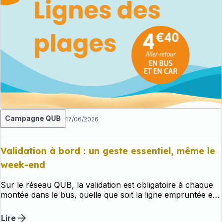
Campagne QUB
17/06/2026
Validation à bord : un geste essentiel, même le
week-end
Sur le réseau QUB, la validation est obligatoire à chaque
montée dans le bus, quelle que soit la ligne empruntée et
même lorsque vous disposez d'un abonnement valide ou
que vous effectuez une correspondance.
Lire