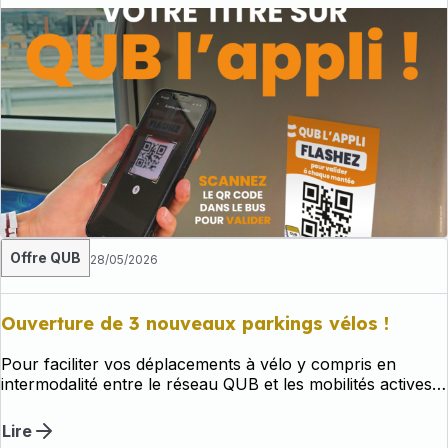
Offre QUB
28/05/2026
Ouverture de 3 nouveaux parkings vélos !
Pour faciliter vos déplacements à vélo y compris en
intermodalité entre le réseau QUB et les mobilités actives,
QBO met à votre disposition des parkings de
stationnement vélos sécurisés, accessibles 24h/24, 7
Lire
jours sur 7, permettant d'accueillir de 20 à 142 vélos.