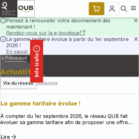
contenu
Panneau de gestion des cookies
principal
Ouvr
Pensez à renouveler votre abonnement dès
maintenant !
F
Rendez-vous sur la e-boutique
La gamme tarifaire évolue à partir du 1er septembre
2026 !
F
En savoir plus
Info trafic
Précédent
Actualités
Vie du réseau
24/06/2026
La gamme tarifaire évolue !
À compter du 1er septembre 2026, le réseau QUB fait
évoluer sa gamme tarifaire afin de proposer une offre
plus simple, plus lisible et mieux adaptée aux besoins de
déplacement des habitants.
Lire