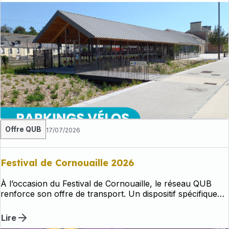
Offre QUB
17/07/2026
Festival de Cornouaille 2026
À l’occasion du Festival de Cornouaille, le réseau QUB
renforce son offre de transport. Un dispositif spécifique
est mis en place du jeudi 23 au samedi 25 juillet, puis élargi
le dimanche 26 juillet pour la journée de clôture.
Lire