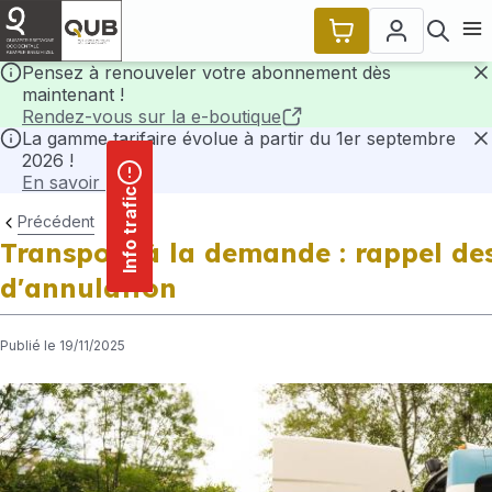
contenu
Panneau de gestion des cookies
principal
Ouvr
Pensez à renouveler votre abonnement dès
maintenant !
F
Rendez-vous sur la e-boutique
La gamme tarifaire évolue à partir du 1er septembre
2026 !
F
En savoir plus
Info trafic
Précédent
Transport à la demande : rappel des
d'annulation
Publié le 19/11/2025