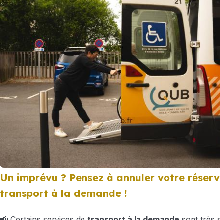
Un imprévu ? Pensez à annuler votre réserv
transport à la demande !
📢 Certains services de
transport à la demande
sont très so