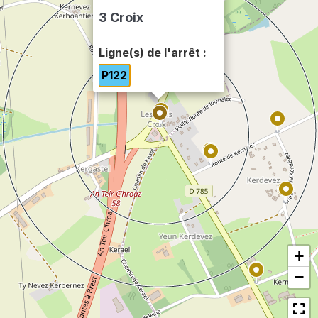
3 Croix
Ligne(s) de l'arrêt :
P122
+
−