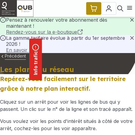
contenu
Panneau de gestion des cookies
principal
Ouvr
Pensez à renouveler votre abonnement dès
maintenant !
F
Rendez-vous sur la e-boutique
La gamme tarifaire évolue à partir du 1er septembre
2026 !
F
En savoir plus
Info trafic
Précédent
Les plans du réseau
Repérez-vous facilement sur le territoire
grâce à notre plan interactif.
Cliquez sur un arrêt pour voir les lignes de bus qui y
passent. Un clic sur le n° de la ligne et son tracé apparaît.
Vous voulez voir les points d'intérêt situés à côté de votre
arrêt, cochez-les pour les voir apparaître.