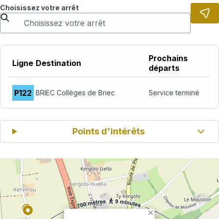
Choisissez votre arrêt
Prochains
Ligne
Destination
départs
Ligne
P122
Prochains départs
BRIEC Collèges de Briec
Service terminé
Destination
Points d'intérêts
×