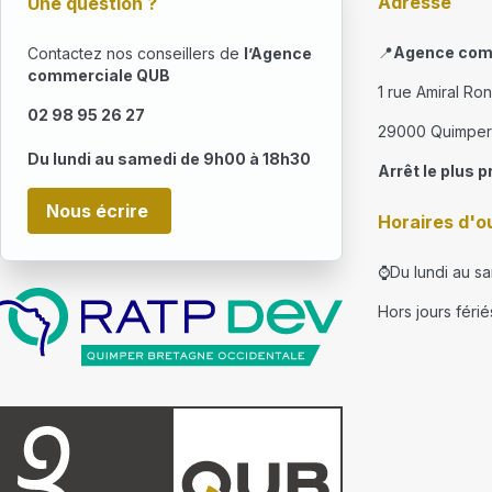
Adresse
Une question ?
📍
Agence com
Contactez nos conseillers de
l’Agence
commerciale QUB
1 rue Amiral Ro
02 98 95 26 27
29000 Quimper
Du lundi au samedi de 9h00 à 18h30
Arrêt le plus p
Nous écrire
Horaires d'o
⌚Du lundi au s
Hors jours férié