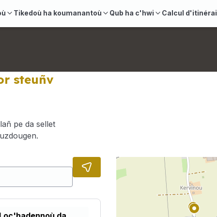
où
Tikedoù ha koumanantoù
Qub ha c'hwi
Calcul d'itinéra
or steuñv
lañ pe da sellet
euzdougen.
Loc'hadennoù da