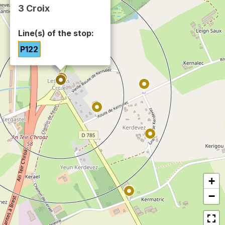
3 Croix
Line(s) of the stop:
P122
+
−