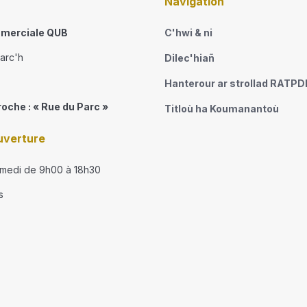
Navigation
merciale QUB
C'hwi & ni
narc'h
Dilec'hiañ
Hanterour ar strollad RATP
roche : « Rue du Parc »
Titloù ha Koumanantoù
uverture
amedi de 9h00 à 18h30
s