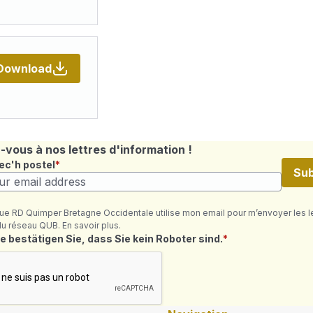
Download
vous à nos lettres d'information !
ec'h postel
Sub
ue RD Quimper Bretagne Occidentale utilise mon email pour m’envoyer les l
du réseau QUB. En savoir plus.
où ret
e bestätigen Sie, dass Sie kein Roboter sind.