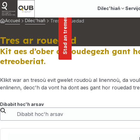
main
Cookies management panel
Stad an tremenerezh
content
Dilec'hiañ
Servij
Accueil
Dilec'hiañ
Tres ar rouedad
Tres ar rouedad
Kit aes d’ober anaoudegezh gant h
etreoberiat.
Klikit war an tresoù evit gwelet roudoù al linennoù, da voul
enlinenn, deoc'h da vont ha dont aes gant hor rouedad tr
Dibabit hoc'h arsav