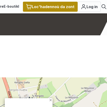
ire
E-boutikl
Loc'hadennoù da zont
Log in
×