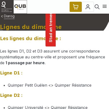
main
Cookies management panel
Stad an tremenerezh
content
Ope
Diarog
Lignes du dimanche
Les lignes du dimanche :
Les lignes D1, D2 et D3 assurent une correspondance
systématique au centre-ville et proposent une fréquence
de
1 passage par heure
.
Ligne D1 :
Quimper Petit Guélen <> Quimper Résistance
Ligne D2 :
Quimper Université <> Quimper Résistance