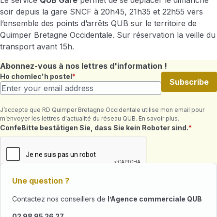
Le service
QUB Gare
permet de se déplacer le dimanche
soir depuis la gare SNCF à 20h45, 21h35 et 22h55 vers
l’ensemble des points d’arrêts QUB sur le territoire de
Quimper Bretagne Occidentale. Sur réservation la veille du
transport avant 15h.
Abonnez-vous à nos lettres d'information !
Ho chomlec'h postel
Subscribe
J’accepte que RD Quimper Bretagne Occidentale utilise mon email pour
m’envoyer les lettres d'actualité du réseau QUB. En savoir plus.
Maeziennoù ret
ConfeBitte bestätigen Sie, dass Sie kein Roboter sind.
Une question ?
Contactez nos conseillers de
l’Agence commerciale QUB
02 98 95 26 27