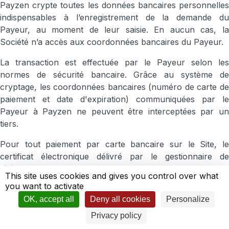
Payzen crypte toutes les données bancaires personnelles
indispensables à l’enregistrement de la demande du
Payeur, au moment de leur saisie. En aucun cas, la
Société n’a accès aux coordonnées bancaires du Payeur.
La transaction est effectuée par le Payeur selon les
normes de sécurité bancaire. Grâce au système de
cryptage, les coordonnées bancaires (numéro de carte de
paiement et date d'expiration) communiquées par le
Payeur à Payzen ne peuvent être interceptées par un
tiers.
Pour tout paiement par carte bancaire sur le Site, le
certificat électronique délivré par le gestionnaire de
télépaiement vaudra preuve du montant et de la date de la
This site uses cookies and gives you control over what
transaction ainsi que les moyens d’archivage électronique
you want to activate
mis en place par la Société. À cet égard, les dates et
OK, accept all
Deny all cookies
Personalize
heures du serveur feront foi entre les parties.
Privacy policy
8.3 Paiement par prélèvement mensuel