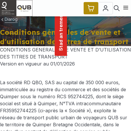
main
Cookies management panel
Stad an tremenerezh
content
Ope
Diarog
Conditions générales de vente et
d'utilisation des titres de transport
CONDITIONS GENERALES DE VENTE ET D’UTILISATION
DES TITRES DE TRANSPORT
Version en vigueur au 01/01/2026
La société RD QBO, SAS au capital de 350 000 euros,
immatriculée au registre du commerce et des sociétés de
Quimper sous le numéro RCS 952744225, dont le siège
social est situé à Quimper, N°TVA intracommunautaire
FR35952744225 (ci-après la « Société »), exploite le
réseau de transport public urbain de voyageurs QUB sur
le territoire de Quimper Bretagne Occidentale, dans le