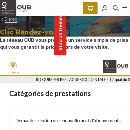
main
Cookies management panel
Stad an tremenerezh
content
Ope
Diarog
Clic Rendez-vous
Le réseau QUB vous propose un service simple de prise
qui vous garantit la priorité lors de votre visite.