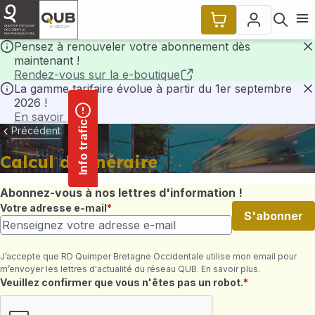
contenu
Panneau de gestion des cookies
principal
Ouvr
Pensez à renouveler votre abonnement dès
maintenant !
F
Rendez-vous sur la e-boutique
La gamme tarifaire évolue à partir du 1er septembre
2026 !
F
En savoir plus
Info trafic
Précédent
Calcul d'itinéraire
Abonnez-vous à nos lettres d'information !
Votre adresse e-mail
S'abonner
J’accepte que RD Quimper Bretagne Occidentale utilise mon email pour
m’envoyer les lettres d'actualité du réseau QUB. En savoir plus.
Champ requis
Veuillez confirmer que vous n'êtes pas un robot.