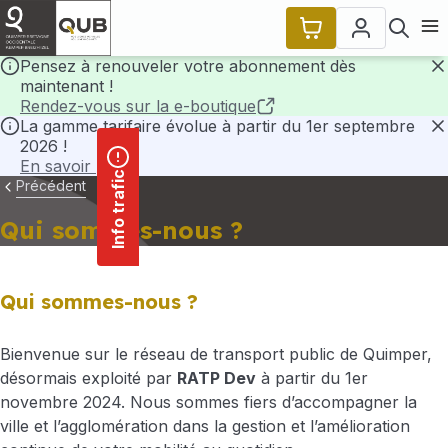
contenu
Panneau de gestion des cookies
principal
Ouvr
Pensez à renouveler votre abonnement dès
maintenant !
F
Rendez-vous sur la e-boutique
La gamme tarifaire évolue à partir du 1er septembre
2026 !
F
En savoir plus
Info trafic
Précédent
Qui sommes-nous ?
Qui sommes-nous ?
Bienvenue sur le réseau de transport public de Quimper,
désormais exploité par
RATP Dev
à partir du 1er
novembre 2024. Nous sommes fiers d’accompagner la
ville et l’agglomération dans la gestion et l’amélioration