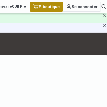
inéraire
QUB Pro
E-boutique
Se connecter
F
F