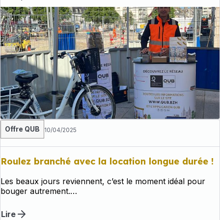
Bus, TAD, HandiQUB, VéloQUB.
Offre QUB
10/04/2025
Roulez branché avec la location longue durée !
Les beaux jours reviennent, c’est le moment idéal pour
bouger autrement.
Pour vos trajets du quotidien, optez pour le vélo :
pratique, rapide et bon pour la planète !
Lire