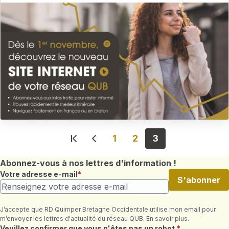
Pagination
1
2
3
Première page
Page précédente
Abonnez-vous à nos lettres d'information !
Votre adresse e-mail
S'abonner
J’accepte que RD Quimper Bretagne Occidentale utilise mon email pour
m’envoyer les lettres d'actualité du réseau QUB. En savoir plus.
Champ requis
Veuillez confirmer que vous n'êtes pas un robot.