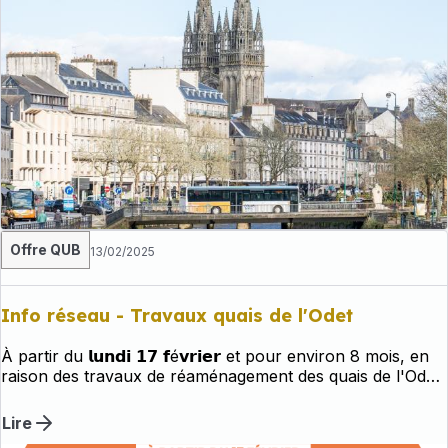
Offre QUB
13/02/2025
Info réseau - Travaux quais de l'Odet
À partir du 𝗹𝘂𝗻𝗱𝗶 𝟭𝟳 𝗳é𝘃𝗿𝗶𝗲𝗿 et pour environ 8 mois, en
raison des travaux de réaménagement des quais de l'Odet,
l'arrêt 𝗥𝘂𝗲 𝗱𝘂 𝗽𝗮𝗿𝗰 ne sera plus desservi par les lignes
𝗔, 𝗖, 𝗣𝟮𝟬 et 𝗣𝟲𝟬.🚍
Lire