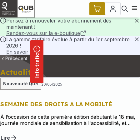
contenu
Panneau de gestion des cookies
principal
Ouvr
Pensez à renouveler votre abonnement dès
maintenant !
F
Rendez-vous sur la e-boutique
La gamme tarifaire évolue à partir du 1er septembre
2026 !
F
En savoir plus
Info trafic
Précédent
Actualités
Nouveauté QUB
20/05/2025
SEMAINE DES DROITS A LA MOBILTÉ
À l’occasion de cette première édition débutant le 18 mai,
journée mondiale de sensibilisation à l'accessibilité, et
jusqu'au 23 mai, le réseau QUB organise une semaine
d’animations pour promouvoir l’ensemble de ses services :
Lire