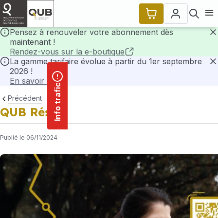
contenu
Panneau de gestion des cookies
principal
Ouvr
Pensez à renouveler votre abonnement dès
maintenant !
F
Rendez-vous sur la e-boutique
La gamme tarifaire évolue à partir du 1er septembre
2026 !
F
En savoir plus
Info trafic
Précédent
QUB Résa
Publié le 06/11/2024