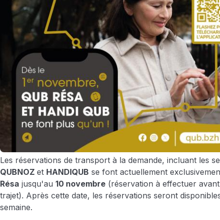
Les réservations de transport à la demande, incluant les s
QUBNOZ
et
HANDIQUB
se font actuellement exclusivement
Résa
jusqu'au
10 novembre
(réservation à effectuer avant 
trajet). Après cette date, les réservations seront disponible
semaine.