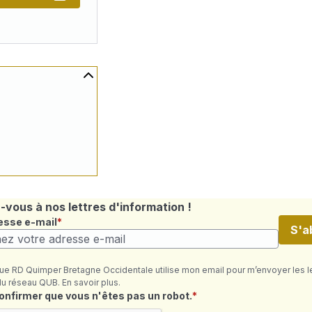
vous à nos lettres d'information !
esse e-mail
S'a
ue RD Quimper Bretagne Occidentale utilise mon email pour m’envoyer les l
du réseau QUB. En savoir plus.
quis
confirmer que vous n'êtes pas un robot.