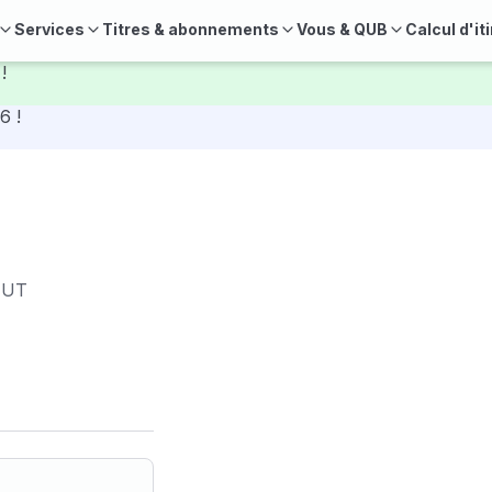
Services
Titres & abonnements
Vous & QUB
Calcul d'it
!
6 !
IUT