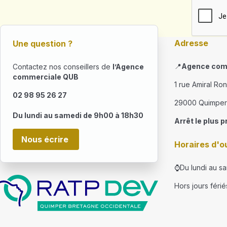
Adresse
Une question ?
📍
Agence com
Contactez nos conseillers de
l’Agence
commerciale QUB
1 rue Amiral Ro
02 98 95 26 27
29000 Quimper
Du lundi au samedi de 9h00 à 18h30
Arrêt le plus p
Nous écrire
Horaires d'o
⌚Du lundi au s
Hors jours férié