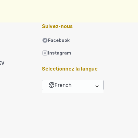
Suivez-nous
Facebook
Instagram
EV
Sélectionnez la langue
French
Lister les actions sup