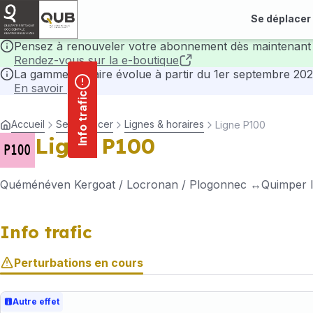
contenu
Panneau de gestion des cookies
principal
Se déplacer
Pensez à renouveler votre abonnement dès maintenant 
Rendez-vous sur la e-boutique
La gamme tarifaire évolue à partir du 1er septembre 202
En savoir plus
Info trafic
Accueil
Se déplacer
Lignes & horaires
Ligne P100
Ligne P100
Quéménéven Kergoat / Locronan / Plogonnec
Quimper 
Info trafic
Perturbations en cours
Autre effet