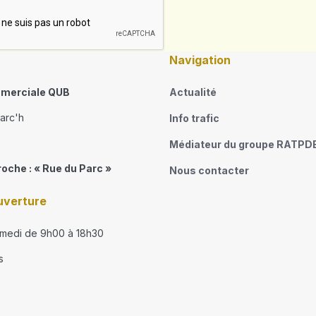
Navigation
merciale QUB
Actualité
narc'h
Info trafic
Médiateur du groupe RATPD
roche : « Rue du Parc »
Nous contacter
uverture
amedi de 9h00 à 18h30
s