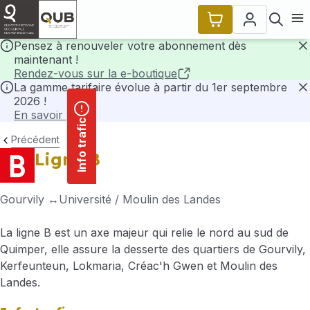
contenu
Panneau de gestion des cookies
principal
Ouvr
Pensez à renouveler votre abonnement dès
maintenant !
F
Rendez-vous sur la e-boutique
La gamme tarifaire évolue à partir du 1er septembre
2026 !
F
En savoir plus
Info trafic
Précédent
Ligne B
Gourvily
Université / Moulin des Landes
La ligne B est un axe majeur qui relie le nord au sud de
Quimper, elle assure la desserte des quartiers de Gourvily,
Kerfeunteun, Lokmaria, Créac'h Gwen et Moulin des
Landes.