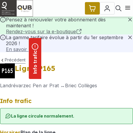
contenu
Panneau de gestion des cookies
principal
Ouvr
Pensez à renouveler votre abonnement dès
maintenant !
F
Rendez-vous sur la e-boutique
La gamme tarifaire évolue à partir du 1er septembre
2026 !
F
En savoir plus
Info trafic
Précédent
Ligne P165
Landrévarzec Pen ar Prat
Briec Collèges
Info trafic
La ligne circule normalement.
Horaires
Plan de la ligne