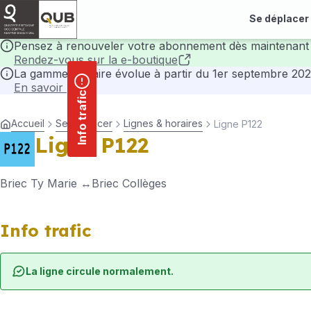
contenu
Panneau de gestion des cookies
principal
Se déplacer
Pensez à renouveler votre abonnement dès maintenant 
Rendez-vous sur la e-boutique
La gamme tarifaire évolue à partir du 1er septembre 202
En savoir plus
Info trafic
Accueil
Se déplacer
Lignes & horaires
Ligne P122
Ligne P122
Briec Ty Marie
Briec Collèges
Info trafic
La ligne circule normalement.