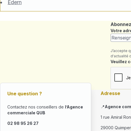
Edern
Abonnez-
Votre adr
J’accepte q
d'actualité 
Champ re
Veuillez 
Adresse
Une question ?
📍
Agence com
Contactez nos conseillers de
l’Agence
commerciale QUB
1 rue Amiral Ro
02 98 95 26 27
29000 Quimper