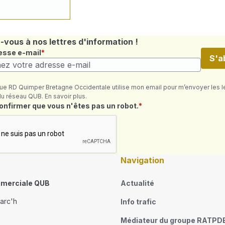
vous à nos lettres d'information !
esse e-mail
S'a
ue RD Quimper Bretagne Occidentale utilise mon email pour m’envoyer les l
du réseau QUB. En savoir plus.
quis
confirmer que vous n'êtes pas un robot.
Navigation
merciale QUB
Actualité
narc'h
Info trafic
Médiateur du groupe RATPD