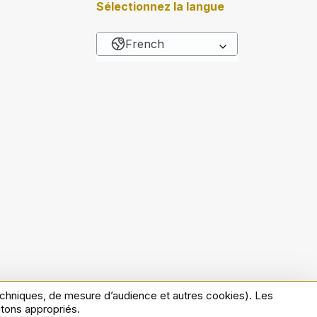
Sélectionnez la langue
French
Lister les actions sup
techniques, de mesure d’audience et autres cookies). Les
s
Politique cookies
Politique de confidentialité
utons appropriés.