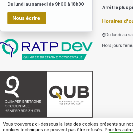
Du lundi au samedi de 9h00 à 18h30
Arrêt le plus p
Nous écrire
Horaires d'o
⌚Du lundi au s
Hors jours férié
Vous trouverez ci-dessous la liste des cookies présents sur not
Règlement d'exploitation
Conditions générales de
cookies techniques ne peuvent pas être refusés. Pour les autre