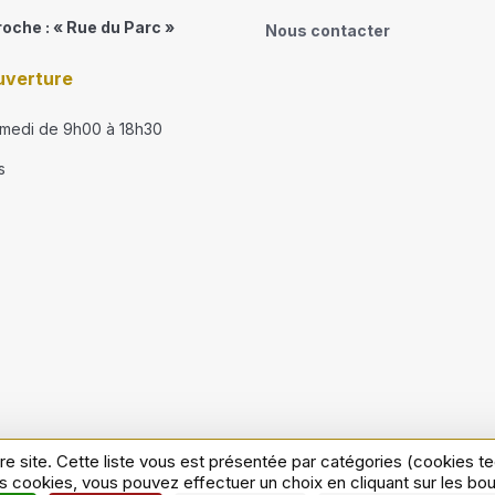
roche : « Rue du Parc »
Nous contacter
uverture
amedi de 9h00 à 18h30
s
re site. Cette liste vous est présentée par catégories (cookies 
 vente
Conditions générales d'utilisation
Mentions légale
s cookies, vous pouvez effectuer un choix en cliquant sur les bo