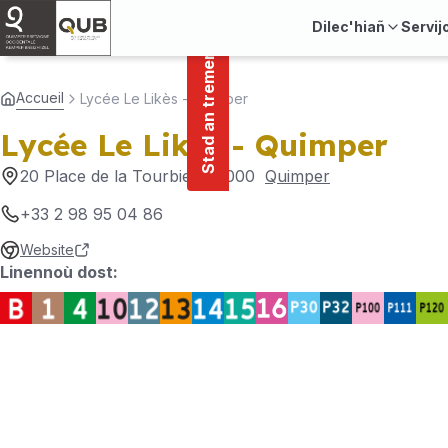
main
Cookies management panel
Stad an tremenerezh
content
Dilec'hiañ
Servij
Accueil
Lycée Le Likès - Quimper
Lycée Le Likès - Quimper
20 Place de la Tourbie
, 29000
Quimper
+33 2 98 95 04 86
Website
Linennoù dost: