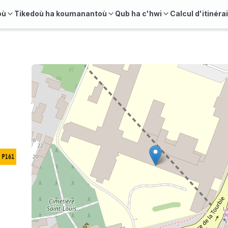
où
Tikedoù ha koumanantoù
Qub ha c'hwi
Calcul d'itinéra