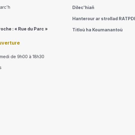
narc'h
Dilec'hiañ
Hanterour ar strollad RATP
roche : « Rue du Parc »
Titloù ha Koumanantoù
uverture
amedi de 9h00 à 18h30
s