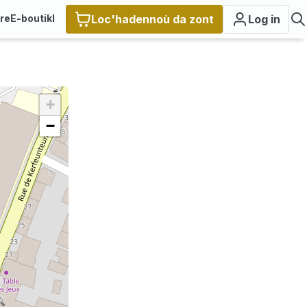
ire
E-boutikl
Loc'hadennoù da zont
Log in
+
−