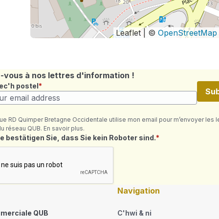
Leaflet | ©
OpenStreetMap
vous à nos lettres d'information !
ec'h postel
Sub
ue RD Quimper Bretagne Occidentale utilise mon email pour m’envoyer les l
du réseau QUB. En savoir plus.
où ret
e bestätigen Sie, dass Sie kein Roboter sind.
Navigation
merciale QUB
C'hwi & ni