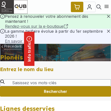
contenu
Panneau de gestion des cookies
principal
Ouvr
Pensez à renouveler votre abonnement dès
maintenant !
F
Rendez-vous sur la e-boutique
La gamme tarifaire évolue à partir du 1er septembre
2026 !
F
En savoir plus
Info trafic
Précédent
Plonéis
Entrez le nom du lieu
Rechercher
Lignes desservies