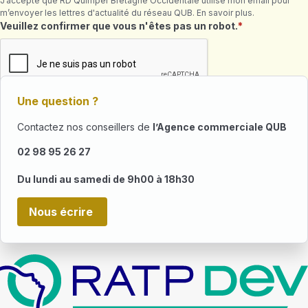
J’accepte que RD Quimper Bretagne Occidentale utilise mon email pour
m’envoyer les lettres d'actualité du réseau QUB. En savoir plus.
Champ requis
Veuillez confirmer que vous n'êtes pas un robot.
Une question ?
Contactez nos conseillers de
l’Agence commerciale QUB
02 98 95 26 27
Du lundi au samedi de 9h00 à 18h30
Nous écrire