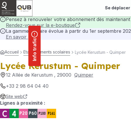
contenu
Panneau de gestion des cookies
principal
Se déplacer
Pensez à renouveler votre abonnement dès maintenant 
Rendez-vous sur la e-boutique
La gamme tarifaire évolue à partir du 1er septembre 202
En savoir plus
Info trafic
Accueil
Etablissements scolaires
Lycée Kerustum - Quimper
Lycée Kerustum - Quimper
12 Allée de Kerustum
, 29000
Quimper
+33 2 98 64 04 40
Site web
Lignes à proximité :