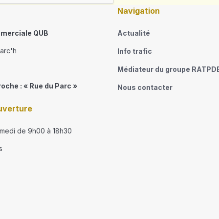
Navigation
merciale QUB
Actualité
narc'h
Info trafic
Médiateur du groupe RATPD
roche : « Rue du Parc »
Nous contacter
uverture
amedi de 9h00 à 18h30
s