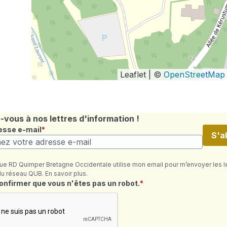
Leaflet | ©
OpenStreetMap
vous à nos lettres d'information !
esse e-mail
S'a
ue RD Quimper Bretagne Occidentale utilise mon email pour m’envoyer les l
du réseau QUB. En savoir plus.
quis
confirmer que vous n'êtes pas un robot.