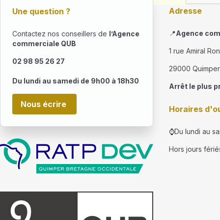
Adresse
Une question ?
📍
Agence com
Contactez nos conseillers de
l’Agence
commerciale QUB
1 rue Amiral Ro
02 98 95 26 27
29000 Quimper
Du lundi au samedi de 9h00 à 18h30
Arrêt le plus p
Nous écrire
Horaires d'o
⌚Du lundi au s
Hors jours férié