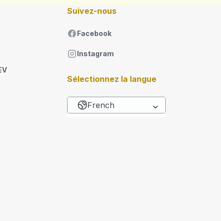
Suivez-nous
Facebook
Instagram
EV
Sélectionnez la langue
French
Lister les actions sup