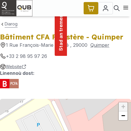
main
Cookies management panel
Stad an tremenerezh
content
Ope
Diarog
Bâtiment CFA Finistère - Quimper
1 Rue François-Marie André
, 29000
Quimper
+33 2 98 95 97 26
Website
Linennoù dost:
+
−