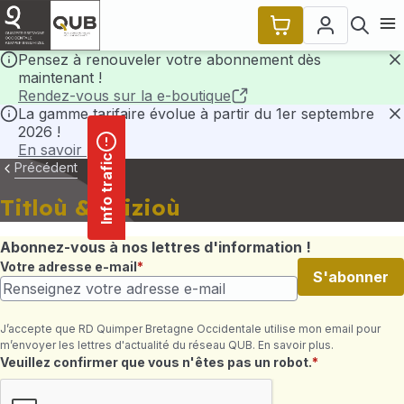
contenu
Panneau de gestion des cookies
principal
Ouvr
Pensez à renouveler votre abonnement dès
maintenant !
F
Rendez-vous sur la e-boutique
La gamme tarifaire évolue à partir du 1er septembre
2026 !
F
En savoir plus
Info trafic
Précédent
Titloù & prizioù
Abonnez-vous à nos lettres d'information !
Votre adresse e-mail
S'abonner
J’accepte que RD Quimper Bretagne Occidentale utilise mon email pour
m’envoyer les lettres d'actualité du réseau QUB. En savoir plus.
Champ requis
Veuillez confirmer que vous n'êtes pas un robot.