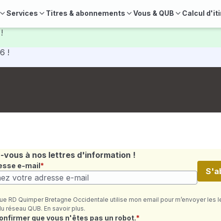
Services
Titres & abonnements
Vous & QUB
Calcul d'it
!
6 !
vous à nos lettres d'information !
esse e-mail
S'a
ue RD Quimper Bretagne Occidentale utilise mon email pour m’envoyer les l
du réseau QUB. En savoir plus.
quis
confirmer que vous n'êtes pas un robot.