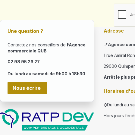
Adresse
Une question ?
📍
Agence com
Contactez nos conseillers de
l’Agence
commerciale QUB
1 rue Amiral Ro
02 98 95 26 27
29000 Quimper
Du lundi au samedi de 9h00 à 18h30
Arrêt le plus p
Nous écrire
Horaires d'o
⌚Du lundi au s
Hors jours férié