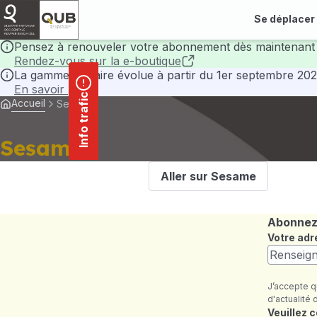
contenu
Panneau de gestion des cookies
principal
Se déplacer
Pensez à renouveler votre abonnement dès maintenant 
Rendez-vous sur la e-boutique
La gamme tarifaire évolue à partir du 1er septembre 202
En savoir plus
Info trafic
Accueil
Sesame
Sesame
Aller sur Sesame
Abonnez-
Votre adr
J’accepte q
d'actualité 
Champ re
Veuillez 