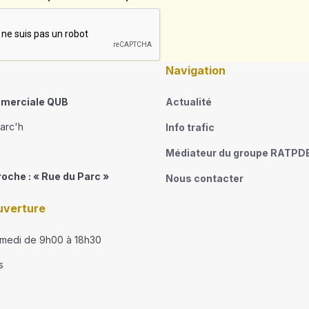
Navigation
merciale QUB
Actualité
narc'h
Info trafic
Médiateur du groupe RATPD
roche : « Rue du Parc »
Nous contacter
uverture
amedi de 9h00 à 18h30
s