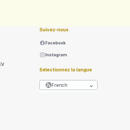
Suivez-nous
Facebook
Instagram
EV
Sélectionnez la langue
French
Lister les actions sup