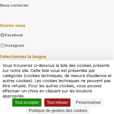
Nous contacter
Suivez-nous
Facebook
Instagram
Sélectionnez la langue
Vous trouverez ci-dessous la liste des cookies présents
French
sur notre site. Cette liste vous est présentée par
Lister les actions supplémentaires
catégories (cookies techniques, de mesure d’audience et
autres cookies). Les cookies techniques ne peuvent pas
être refusés. Pour les autres cookies, vous pouvez
Règlement d'exploitation
effectuer un choix en cliquant sur les boutons
Conditions générales de vente
appropriés.
Conditions générales d'utilisation
Mentions légales
Tout accepter
Tout refuser
Personnaliser
Politique cookies
Politique de confidentialité
Gérer mes cookies
Politique de gestion des cookies