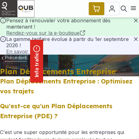
contenu
Panneau de gestion des cookies
principal
Ouvr
Pensez à renouveler votre abonnement dès
maintenant !
F
Rendez-vous sur la e-boutique
La gamme tarifaire évolue à partir du 1er septembre
2026 !
F
En savoir plus
Info trafic
Précédent
Plan Déplacements Entreprise
Plan Déplacements Entreprise : Optimisez
vos trajets
Qu'est-ce qu'un Plan Déplacements
Entreprise (PDE) ?
C'est une super opportunité pour les entreprises qui