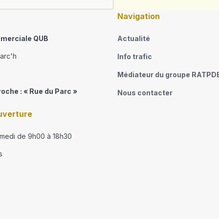
Navigation
merciale QUB
Actualité
narc'h
Info trafic
Médiateur du groupe RATPD
roche : « Rue du Parc »
Nous contacter
uverture
amedi de 9h00 à 18h30
s