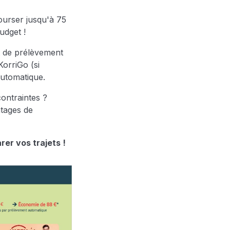
ourser jusqu'à 75
udget !
t de prélèvement
KorriGo (si
automatique.
ontraintes ?
tages de
rer vos trajets !