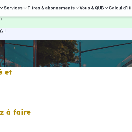
Services
Titres & abonnements
Vous & QUB
Calcul d'it
!
6 !
é et
z à faire