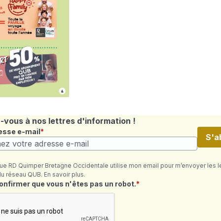
vous à nos lettres d'information !
esse e-mail
S'a
ue RD Quimper Bretagne Occidentale utilise mon email pour m’envoyer les l
du réseau QUB. En savoir plus.
quis
confirmer que vous n'êtes pas un robot.