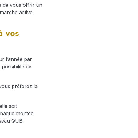
 de vous offrir un
émarche active
à vos
r l’année par
ossibilité de
vous préférez la
lle soit
 chaque montée
réseau QUB.