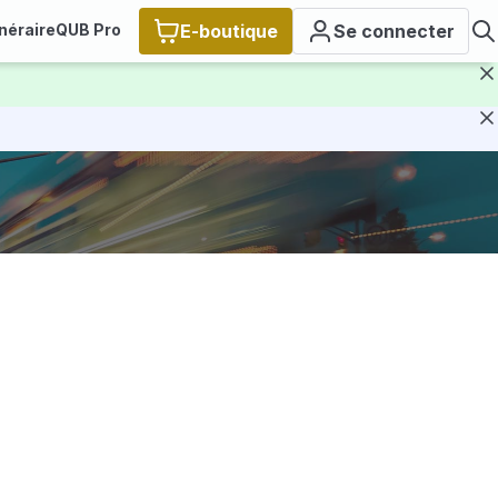
inéraire
QUB Pro
E-boutique
Se connecter
F
F