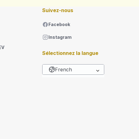
Suivez-nous
Facebook
Instagram
EV
Sélectionnez la langue
French
Lister les actions sup