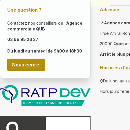
Adresse
Une question ?
📍
Agence com
Contactez nos conseillers de
l’Agence
commerciale QUB
1 rue Amiral Ro
02 98 95 26 27
29000 Quimper
Du lundi au samedi de 9h00 à 18h30
Arrêt le plus p
Nous écrire
Horaires d'o
⌚Du lundi au s
Hors jours férié