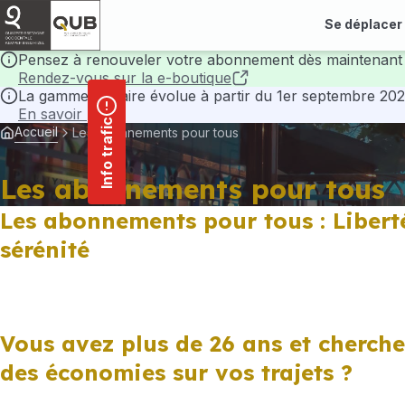
contenu
Panneau de gestion des cookies
principal
Se déplacer
Pensez à renouveler votre abonnement dès maintenant 
Rendez-vous sur la e-boutique
La gamme tarifaire évolue à partir du 1er septembre 202
En savoir plus
Info trafic
Accueil
Les abonnements pour tous
Les abonnements pour tous
Les abonnements pour tous : Libert
sérénité
Vous avez plus de 26 ans et cherche
des économies sur vos trajets ?