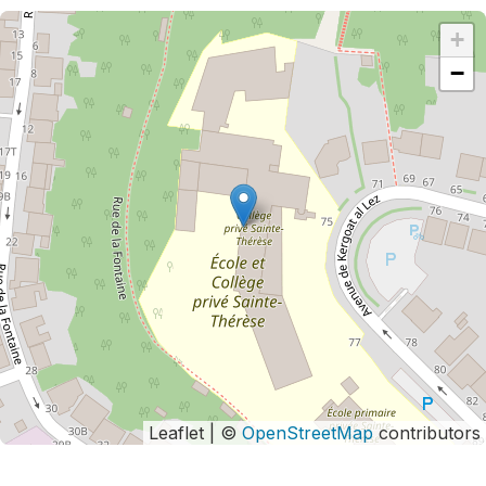
+
−
Leaflet | ©
OpenStreetMap
contributors