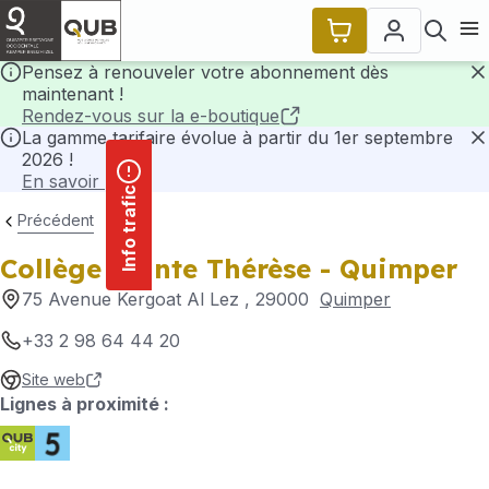
contenu
Panneau de gestion des cookies
principal
Ouvr
Pensez à renouveler votre abonnement dès
maintenant !
F
Rendez-vous sur la e-boutique
La gamme tarifaire évolue à partir du 1er septembre
2026 !
F
En savoir plus
Info trafic
Précédent
Collège Sainte Thérèse - Quimper
75 Avenue Kergoat Al Lez
, 29000
Quimper
+33 2 98 64 44 20
Site web
Lignes à proximité :