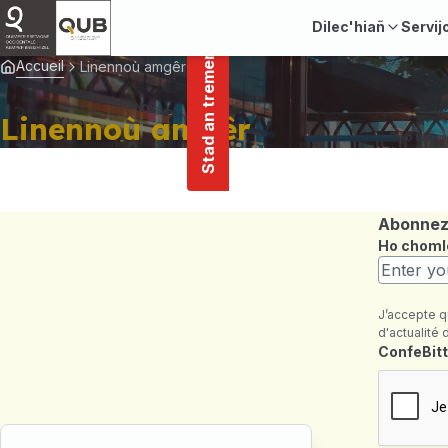
main
Cookies management panel
Stad an tremenerezh
content
Dilec'hiañ
Servij
Accueil
Linennoù amgêr
Linennoù amgêr
Abonnez-
Ho choml
J’accepte q
d'actualité 
Maezienn
ConfeBitt