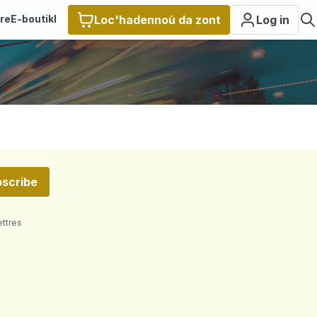
ire
E-boutikl
Loc'hadennoù da zont
Log in
scribe
ettres