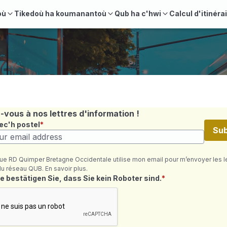
où
Tikedoù ha koumanantoù
Qub ha c'hwi
Calcul d'itinéra
vous à nos lettres d'information !
ec'h postel
Sub
ue RD Quimper Bretagne Occidentale utilise mon email pour m’envoyer les l
du réseau QUB. En savoir plus.
où ret
e bestätigen Sie, dass Sie kein Roboter sind.