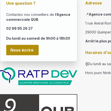
Adresse
Une question ?
📍
Agence com
Contactez nos conseillers de
l’Agence
commerciale QUB
1 rue Amiral Ro
02 98 95 26 27
29000 Quimper
Du lundi au samedi de 9h00 à 18h30
Arrêt le plus p
Nous écrire
Horaires d'o
⌚Du lundi au s
Hors jours férié