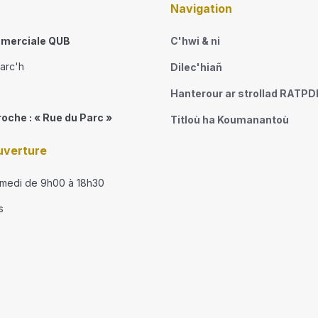
Navigation
merciale QUB
C'hwi & ni
narc'h
Dilec'hiañ
Hanterour ar strollad RATP
roche : « Rue du Parc »
Titloù ha Koumanantoù
uverture
amedi de 9h00 à 18h30
s