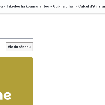
où
Tikedoù ha koumanantoù
Qub ha c'hwi
Calcul d'itinéra
Vie du réseau