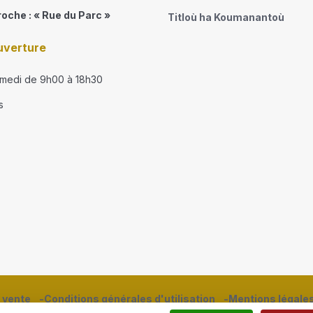
roche : « Rue du Parc »
Titloù ha Koumanantoù
uverture
amedi de 9h00 à 18h30
s
 vente
Conditions générales d'utilisation
Mentions légale