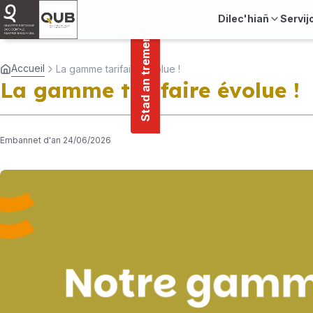
main
Cookies management panel
Stad an tremenerezh
content
Dilec'hiañ
Servij
Accueil
La gamme tarifaire évolue !
La gamme tarifaire évolue !
Embannet d'an 24/06/2026