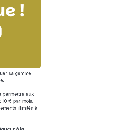
oluer sa gamme
le.
s
permettra aux
 10 € par mois.
cements illimités à
igueur à la