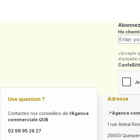
Abonnez-
Ho choml
J’accepte q
d'actualité 
Maezienn
ConfeBitt
Adresse
Une question ?
📍
Agence com
Contactez nos conseillers de
l’Agence
commerciale QUB
1 rue Amiral Ro
02 98 95 26 27
29000 Quimper