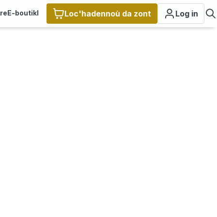
ire
E-boutikl
Loc'hadennoù da zont
Log in