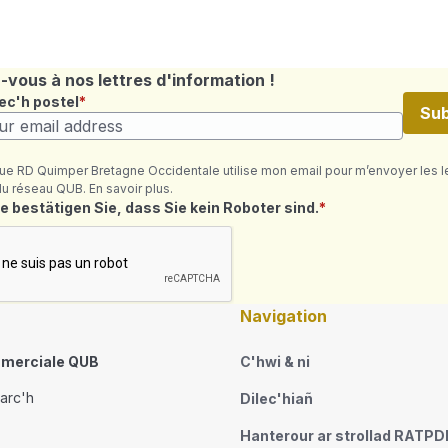
vous à nos lettres d'information !
ec'h postel
Sub
ue RD Quimper Bretagne Occidentale utilise mon email pour m’envoyer les l
du réseau QUB. En savoir plus.
où ret
e bestätigen Sie, dass Sie kein Roboter sind.
Navigation
merciale QUB
C'hwi & ni
narc'h
Dilec'hiañ
Hanterour ar strollad RATP