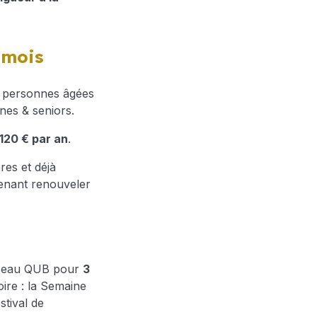
 mois
es personnes âgées
nes & seniors.
120 € par an
.
es et déjà
enant renouveler
 réseau QUB pour
3
ire : la Semaine
stival de