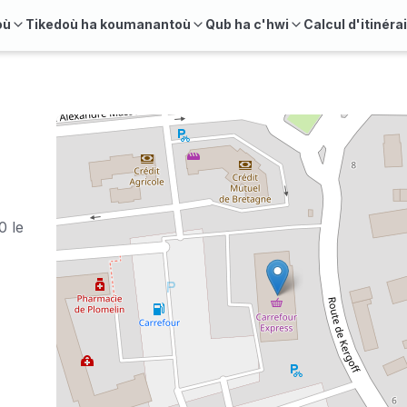
où
Tikedoù ha koumanantoù
Qub ha c'hwi
Calcul d'itinéra
0 le