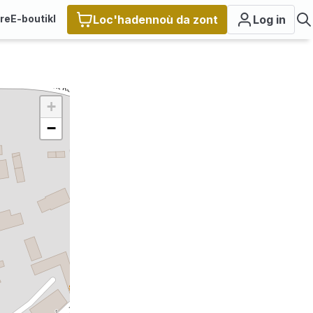
ire
E-boutikl
Loc'hadennoù da zont
Log in
+
−