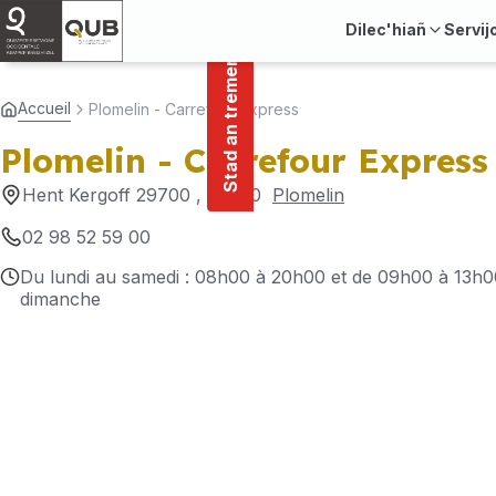
main
Cookies management panel
Stad an tremenerezh
content
Dilec'hiañ
Servij
Accueil
Plomelin - Carrefour Express
Plomelin - Carrefour Express
Hent Kergoff 29700
, 29700
Plomelin
02 98 52 59 00
Du lundi au samedi : 08h00 à 20h00 et de 09h00 à 13h0
dimanche