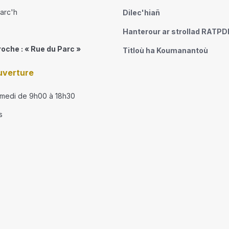
narc'h
Dilec'hiañ
Hanterour ar strollad RATP
roche : « Rue du Parc »
Titloù ha Koumanantoù
uverture
amedi de 9h00 à 18h30
s