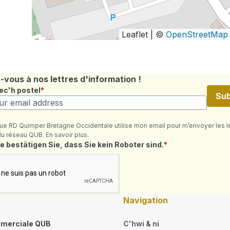
Leaflet | ©
OpenStreetMap
vous à nos lettres d'information !
ec'h postel
Sub
ue RD Quimper Bretagne Occidentale utilise mon email pour m’envoyer les l
du réseau QUB. En savoir plus.
où ret
e bestätigen Sie, dass Sie kein Roboter sind.
Navigation
merciale QUB
C'hwi & ni