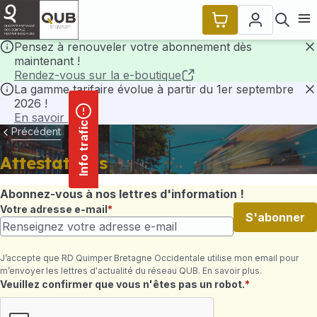
contenu
Panneau de gestion des cookies
principal
Ouvr
Pensez à renouveler votre abonnement dès
maintenant !
F
Rendez-vous sur la e-boutique
La gamme tarifaire évolue à partir du 1er septembre
2026 !
F
En savoir plus
Info trafic
Précédent
Attestations
Abonnez-vous à nos lettres d'information !
Votre adresse e-mail
S'abonner
J’accepte que RD Quimper Bretagne Occidentale utilise mon email pour
m’envoyer les lettres d'actualité du réseau QUB. En savoir plus.
Champ requis
Veuillez confirmer que vous n'êtes pas un robot.